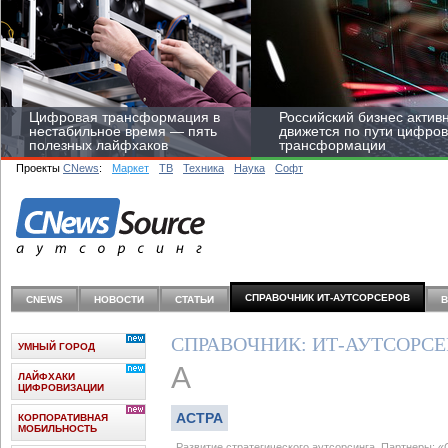
Цифровая трансформация в
Российский бизнес актив
нестабильное время — пять
движется по пути цифро
полезных лайфхаков
трансформации
Проекты
CNews
:
Маркет
ТВ
Техника
Наука
Софт
Средний бизнес начал
цифровизироваться со
СПРАВОЧНИК ИТ-АУТСОРCЕРОВ
CNEWS
НОВОСТИ
СТАТЬИ
скоростью крупных
корпораций
СПРАВОЧНИК: ИТ-АУТСОРС
УМНЫЙ ГОРОД
А
ЛАЙФХАКИ
ЦИФРОВИЗАЦИИ
АСТРА
КОРПОРАТИВНАЯ
МОБИЛЬНОСТЬ
Развитие стратегического аутсорсинга. Партнеры: 