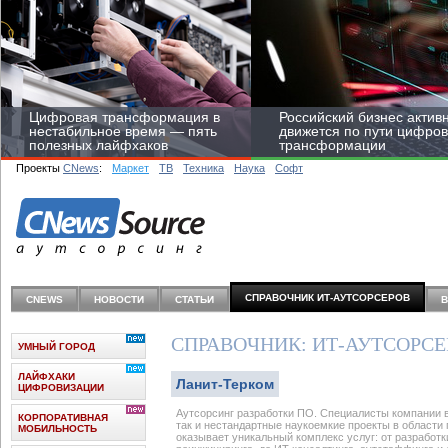
Цифровая трансформация в
Российский бизнес актив
нестабильное время — пять
движется по пути цифро
полезных лайфхаков
трансформации
Проекты
CNews
:
Маркет
ТВ
Техника
Наука
Софт
Средний бизнес начал
цифровизироваться со
СПРАВОЧНИК ИТ-АУТСОРCЕРОВ
CNEWS
НОВОСТИ
СТАТЬИ
скоростью крупных
корпораций
СПРАВОЧНИК: ИТ-АУТСОРС
УМНЫЙ ГОРОД
ЛАЙФХАКИ
Ланит-Терком
ЦИФРОВИЗАЦИИ
Аутсорсинг разработки ПО. Специалисты компании
КОРПОРАТИВНАЯ
так и нестандартные наукоемкие проекты в области
МОБИЛЬНОСТЬ
оказывает уникальный комплекс услуг: от разработ