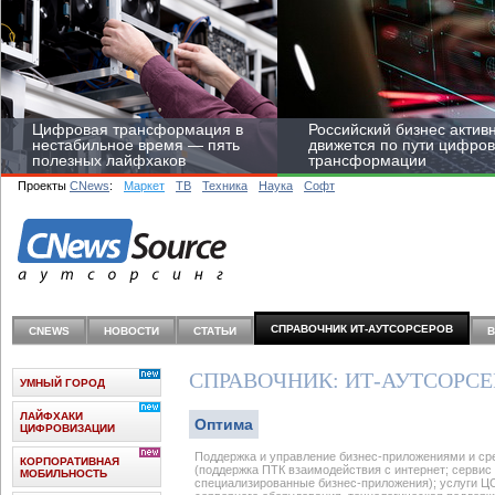
Цифровая трансформация в
Российский бизнес актив
нестабильное время — пять
движется по пути цифро
полезных лайфхаков
трансформации
Проекты
CNews
:
Маркет
ТВ
Техника
Наука
Софт
Средний бизнес начал
цифровизироваться со
СПРАВОЧНИК ИТ-АУТСОРCЕРОВ
CNEWS
НОВОСТИ
СТАТЬИ
скоростью крупных
корпораций
СПРАВОЧНИК: ИТ-АУТСОРС
УМНЫЙ ГОРОД
ЛАЙФХАКИ
Оптима
ЦИФРОВИЗАЦИИ
Поддержка и управление бизнес-приложениями и ср
КОРПОРАТИВНАЯ
(поддержка ПТК взаимодействия с интернет; сервис 
МОБИЛЬНОСТЬ
специализированные бизнес-приложения); услуги Ц