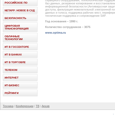
серверного оборудования, технологическая поддерж
РОССИЙСКОЕ ПО
баз данных, резервное копирование и восстановлен
информационной безопасности (Антивирусная защит
доступа, фильтрация нежелательной электронной по
NETAPP: НОВОЕ В СХД
данных и голоса; поддержка рабочих мест, перифер
техническая поддержка и сопровождение SAP.
БЕЗОПАСНОСТЬ
Год основания – 1990 г.
ЦИФРОВАЯ
Количество сотрудников – 3075
ТРАНСФОРМАЦИЯ
www.optima.ru
ОБЛАЧНЫЕ
ТЕХНОЛОГИИ
ИТ В ГОССЕКТОРЕ
ИТ В БАНКАХ
ИТ В ТОРГОВЛЕ
ТЕЛЕКОМ
ИНТЕРНЕТ
ИТ-БИЗНЕС
РЕЙТИНГИ
Техника
Конференции
ТВ
Архив