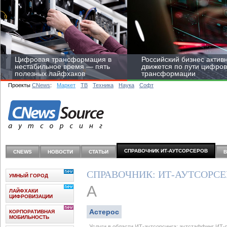
Цифровая трансформация в
Российский бизнес актив
нестабильное время — пять
движется по пути цифро
полезных лайфхаков
трансформации
Проекты
CNews
:
Маркет
ТВ
Техника
Наука
Софт
Средний бизнес начал
цифровизироваться со
СПРАВОЧНИК ИТ-АУТСОРCЕРОВ
CNEWS
НОВОСТИ
СТАТЬИ
скоростью крупных
корпораций
СПРАВОЧНИК: ИТ-АУТСОРС
УМНЫЙ ГОРОД
А
ЛАЙФХАКИ
ЦИФРОВИЗАЦИИ
Астерос
КОРПОРАТИВНАЯ
МОБИЛЬНОСТЬ
Услуги в области ИТ-аутсорсинга: аутстаффинг ИТ-