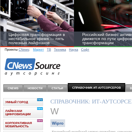
Цифровая трансформация в
Российский бизнес актив
нестабильное время — пять
движется по пути цифро
полезных лайфхаков
трансформации
Проекты
CNews
:
Маркет
ТВ
Техника
Наука
Софт
Средний бизнес начал
цифровизироваться со
СПРАВОЧНИК ИТ-АУТСОРCЕРОВ
CNEWS
НОВОСТИ
СТАТЬИ
скоростью крупных
корпораций
СПРАВОЧНИК: ИТ-АУТСОРС
УМНЫЙ ГОРОД
W
ЛАЙФХАКИ
ЦИФРОВИЗАЦИИ
Wipro
КОРПОРАТИВНАЯ
МОБИЛЬНОСТЬ
Крупнейший индийский сервис-провайдер, специализ