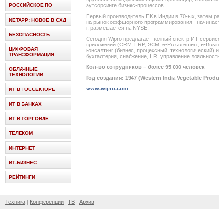
РОССИЙСКОЕ ПО
аутсорсинге бизнес-процессов
Первый производитель ПК в Индии в 70-ых, затем ра
NETAPP: НОВОЕ В СХД
на рынок оффшорного программирования - начинает
г. размешается на NYSE.
БЕЗОПАСНОСТЬ
Сегодня Wipro предлагает полный спектр ИТ-сервис
приложений (CRM, ERP, SCM, e-Procurement, e-Busin
ЦИФРОВАЯ
консалтинг (бизнес, процессный, технологический) 
ТРАНСФОРМАЦИЯ
бухгалтерия, снабжение, HR, управление лояльност
Кол-во сотрудников – более 95 000 человек
ОБЛАЧНЫЕ
ТЕХНОЛОГИИ
Год создания: 1947 (Western India Vegetable Produ
www.wipro.com
ИТ В ГОССЕКТОРЕ
ИТ В БАНКАХ
ИТ В ТОРГОВЛЕ
ТЕЛЕКОМ
ИНТЕРНЕТ
ИТ-БИЗНЕС
РЕЙТИНГИ
Техника
Конференции
ТВ
Архив