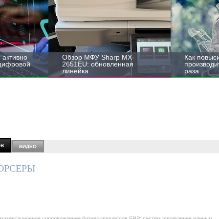
 активно
Обзор МФУ Sharp MX-
Как повыс
 цифровой
2651EU: обновленная
производит
линейка
раза
ОВ
ВИДЕО
ОРСЕРЫ
документационное сопровождение бизнес-процессов ERP; систем управления единым