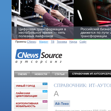
Цифровая трансформация в
Российский бизнес
нестабильное время — пять
движется по пути
полезных лайфхаков
трансформации
Проекты
CNews
:
Маркет
ТВ
Техника
Наука
Софт
СПРАВОЧНИК ИТ-АУТСОРCЕР
CNEWS
НОВОСТИ
СТАТЬИ
СПРАВОЧНИК: ИТ-АУТС
УМНЫЙ ГОРОД
А
ЛАЙФХАКИ
ЦИФРОВИЗАЦИИ
Ай-Теко
КОРПОРАТИВНАЯ
МОБИЛЬНОСТЬ
Интеграция систем; практика ERP (SAP); 