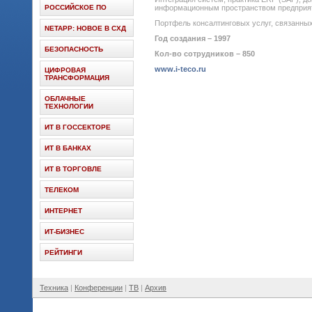
РОССИЙСКОЕ ПО
информационным пространством предприяти
Портфель консалтинговых услуг, связанных 
NETAPP: НОВОЕ В СХД
Год создания – 1997
БЕЗОПАСНОСТЬ
Кол-во сотрудников – 850
www.i-teco.ru
ЦИФРОВАЯ
ТРАНСФОРМАЦИЯ
ОБЛАЧНЫЕ
ТЕХНОЛОГИИ
ИТ В ГОССЕКТОРЕ
ИТ В БАНКАХ
ИТ В ТОРГОВЛЕ
ТЕЛЕКОМ
ИНТЕРНЕТ
ИТ-БИЗНЕС
РЕЙТИНГИ
Техника
Конференции
ТВ
Архив