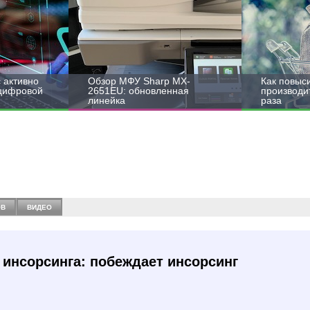
 активно
Обзор МФУ Sharp MX-
Как повыс
 цифровой
2651EU: обновленная
производит
линейка
раза
ОВ
ВИДЕО
 инсорсинга: побеждает инсорсинг