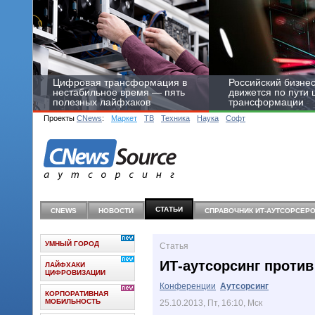
Цифровая трансформация в
Российский бизнес
нестабильное время — пять
движется по пути
полезных лайфхаков
трансформации
Проекты
CNews
:
Маркет
ТВ
Техника
Наука
Софт
СТАТЬИ
CNEWS
НОВОСТИ
СПРАВОЧНИК ИТ-АУТСОРCЕР
УМНЫЙ ГОРОД
Статья
ИТ-аутсорсинг против
ЛАЙФХАКИ
ЦИФРОВИЗАЦИИ
Конференции
Аутсорсинг
КОРПОРАТИВНАЯ
МОБИЛЬНОСТЬ
25.10.2013, Пт, 16:10, Мск