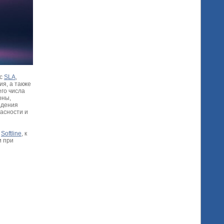
 с
SLA
,
я, а также
го числа
оны,
едения
асности и
и
Softline
, к
и при