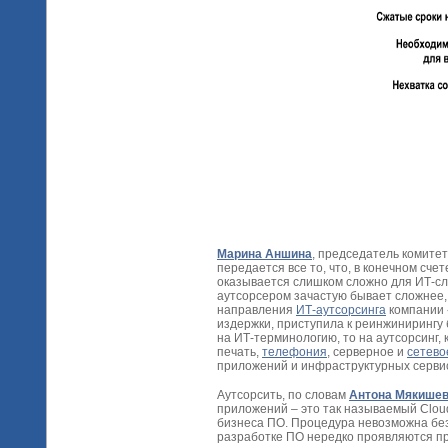
Марина Аншина
, председатель комите
передается все то, что, в конечном счет
оказывается слишком сложно для ИТ-слу
аутсорсером зачастую бывает сложнее,
направления
ИТ-аутсорсинга
компании 
издержки, приступила к реинжинирингу
на ИТ-терминологию, то на аутсорсинг,
печать,
телефония
, серверное и
сетево
приложений и инфраструктурных серви
Аутсорсить, по словам
Антона Мякише
приложений – это так называемый Clou
бизнеса ПО. Процедура невозможна бе
разработке ПО нередко проявляются п