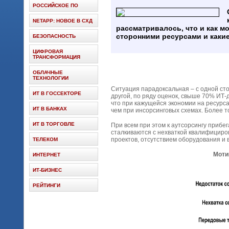
РОССИЙСКОЕ ПО
NETAPP: НОВОЕ В СХД
рассматривалось, что и как мо
сторонними ресурсами и какие
БЕЗОПАСНОСТЬ
ЦИФРОВАЯ
ТРАНСФОРМАЦИЯ
ОБЛАЧНЫЕ
ТЕХНОЛОГИИ
Ситуация парадоксальная – с одной ст
ИТ В ГОССЕКТОРЕ
другой, по ряду оценок, свыше 70% ИТ-
что при кажущейся экономии на ресурс
ИТ В БАНКАХ
чем при инсорсинговых схемах. Более т
ИТ В ТОРГОВЛЕ
При всем при этом к аутсорсингу прибе
сталкиваются с нехваткой квалифициро
проектов, отсутствием оборудования и 
ТЕЛЕКОМ
Моти
ИНТЕРНЕТ
ИТ-БИЗНЕС
РЕЙТИНГИ