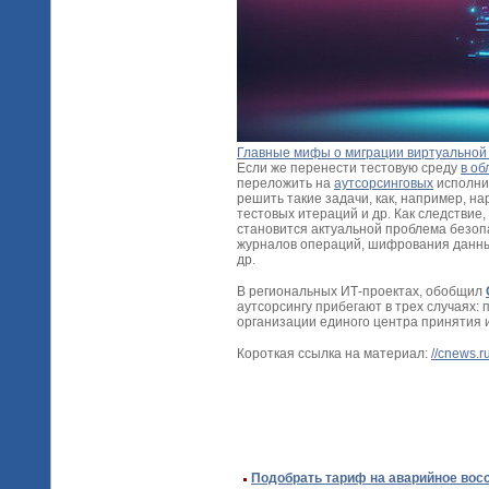
Главные мифы о миграции виртуальной
Если же перенести тестовую среду
в об
переложить на
аутсорсинговых
исполнит
решить такие задачи, как, например, 
тестовых итераций и др. Как следствие
становится актуальной проблема безоп
журналов операций, шифрования данны
др.
В региональных ИТ-проектах, обобщил
аутсорсингу прибегают в трех случаях:
организации единого центра принятия 
Короткая ссылка на материал:
//cnews.r
Подобрать тариф на аварийное вос