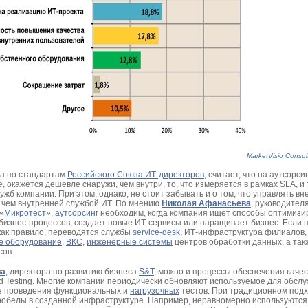
MarketVisio Consul
та по стандартам
Российского Союза ИТ-директоров
, считает, что на аутсорси
е, окажется дешевле снаружи, чем внутри, то, что измеряется в рамках SLA, и 
жб компании. При этом, однако, не стоит забывать и о том, что управлять в
 чем внутренней службой ИТ. По мнению
Николая Афанасьева
, руководител
«
Микротест
»,
аутсорсинг
необходим, когда компания ищет способы оптимизи
 бизнес-процессов, создает новые ИТ-сервисы или наращивает бизнес. Если 
 как правило, переводятся службы
service-desk
, ИТ-инфраструктура филиалов
е оборудование
,
ВКС
,
инженерные системы
центров обработки данных, а так
сов.
ва
, директора по развитию бизнеса
S&T
, можно и процессы обеспечения каче
d Testing. Многие компании периодически обновляют используемое для обсл
з проведения функциональных и
нагрузочных
тестов. При традиционном подх
робелы в созданной инфраструктуре. Например, неравномерно используются