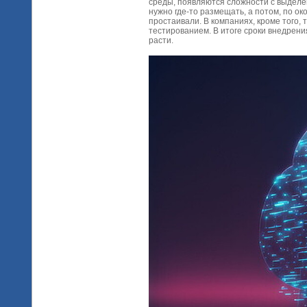
среды, появляются сложности с выделе
нужно где-то размещать, а потом, по о
простаивали. В компаниях, кроме того,
тестированием. В итоге сроки внедрени
расти.