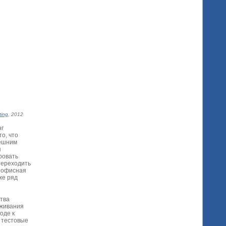
ting
, 2012
нг
то, что
нешним
я
ровать
переходить
, офисная
же ряд
ства
уживания
оде к
 тестовые