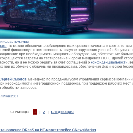
 инфраструктуры
лако
, то можно обеспечить соблюдение всех сроков и качества в соответствии
елей финансовую ответственность в случае нарушения условий обслуживани
наращивание при необходимости мощности оборудования, обеспечение больше
, сокращаются затраты на тестирование и сроки внедрения ПО. С другой стор
асности, но и ее можно решить за счет соглашений о
конфиденциальности
, в
х при их обмене с облачными провайдерами, обеспечения физической безоп
Сергей Смолов
, менеджер по продажам услуг управления сервисов компани
 при необходимости интеграционной поддержки, при поддержке рабочих мест 
и обработки запросов.
u/link/a3567
СТРАНИЦЫ:
1
|
2
|
СЛЕДУЮЩАЯ
становление DRaaS на ИТ-маркетплейсе CNewsMarket