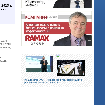
2013 г.
стях
год; c
я к тому,
ся выше,
и
изации
ИТ-директор УАЗ — о цифровой трансформации с
решениями Siemens, Oracle и «1С»