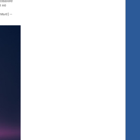
дование
и не
емые) –