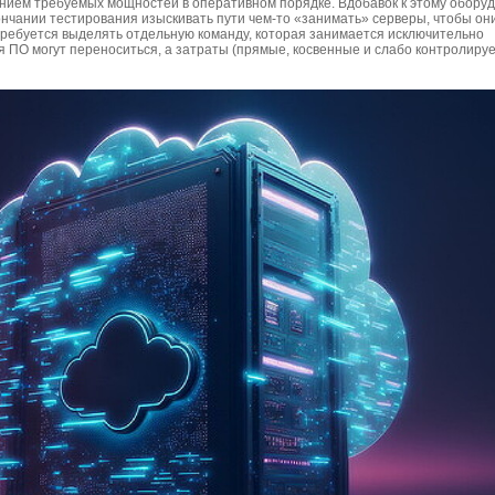
нием требуемых мощностей в оперативном порядке. Вдобавок к этому обору
кончании тестирования изыскивать пути чем-то «занимать» серверы, чтобы он
 требуется выделять отдельную команду, которая занимается исключительно
я ПО могут переноситься, а затраты (прямые, косвенные и слабо контролиру