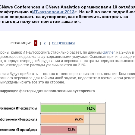
CNews Conferences и CNews Analytics организовали 10 октября 
конференцию «
ИТ-аутсорсинг 2013
». На ней во всех подробно
жно передавать на аутсорсинг, как обеспечить контроль за
 выгоды получает при этом заказчик.
СТРАНИЦЫ:
1
|
2
|
СЛЕДУЮЩАЯ
ороны, рынок ИТ-аутсорсинга стабильно растет, по данным
Gartner
, на 2–3% в 
директоров недовольны аутсорсинговыми услугами. Основная причина сводитс
ах, в первую очередь оборудовании и персонале, затраты нередко оказывают
ого, ежегодно эти расходы увеличиваются на 21%.
гали и будут прибегать — польза от него перевешивает весь негатив. Компани
ванного персонала для той или иной задачи, недостатком времени при реал
вынуждены искать все это на стороне.
вирующие факторы для использования аутсорсинга