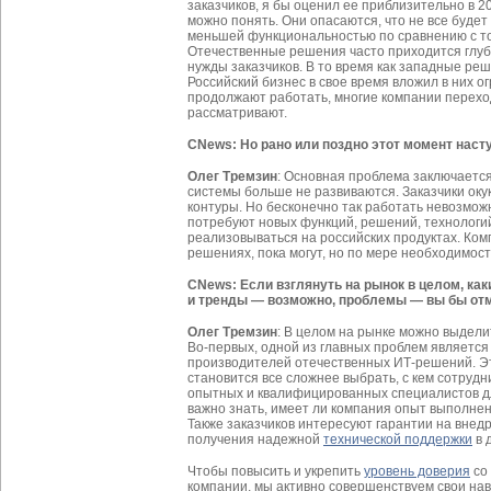
заказчиков, я бы оценил ее приблизительно в 2
можно понять. Они опасаются, что не все будет
меньшей функциональностью по сравнению с той
Отечественные решения часто приходится глуб
нужды заказчиков. В то время как западные реш
Российский бизнес в свое время вложил в них ог
продолжают работать, многие компании перехо
рассматривают.
CNews: Но рано или поздно этот момент насту
Олег Тремзин
: Основная проблема заключается
системы больше не развиваются. Заказчики оку
контуры. Но бесконечно так работать невозмож
потребуют новых функций, решений, технологий
реализовываться на российских продуктах. Ком
решениях, пока могут, но по мере необходимос
CNews: Если взглянуть на рынок в целом, ка
и тренды — возможно, проблемы — вы бы от
Олег Тремзин
: В целом на рынке можно выдели
Во-первых, одной из главных проблем является
производителей отечественных ИТ-решений. Это
становится все сложнее выбрать, с кем сотрудн
опытных и квалифицированных специалистов дл
важно знать, имеет ли компания опыт выполне
Также заказчиков интересуют гарантии на вне
получения надежной
технической поддержки
в 
Чтобы повысить и укрепить
уровень доверия
со 
компании, мы активно совершенствуем свои на