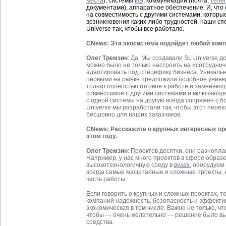
места
), системы
ИБ
, коммуникации (почта,
теле
документами), аппаратное обеспечение. И, что
на совместимость с другими системами, которые 
возникновения каких-либо трудностей, наши сп
Universe так, чтобы все работало.
CNews: Эта экосистема подойдет любой ком
Олег Тремзин
: Да. Мы создавали SL Universe д
можно было не только настроить на «сотруднич
адаптировать под специфику бизнеса. Уникально
первыми на рынке предложили подобное униве
только полностью готовое к работе и заменяющ
совместимое с другими системами и включающе
с одной системы на другую всегда сопряжен с 
Universe мы разработали так, чтобы этот пере
бесшовно для наших заказчиков.
CNews: Расскажите о крупных интересных про
этом году.
Олег Тремзин
: Проектов десятки, они разнопл
Например, у нас много проектов в сфере обра
высокотехнологичную среду в
вузах
, оборудуем
всегда самые масштабные и сложные проекты, н
часть работы.
Если говорить о крупных и сложных проектах, т
компаний надежность, безопасность и эффект
экономическая в том числе. Важно не только, чт
чтобы — очень желательно — решение было в
средства.