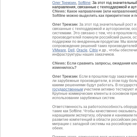
Олег Тремзин
,
Softline
: За этот год значительны
направления, связанные с техподдержкой и ау
CNews: Какое направление (или направления)
Softline можно выделить как приоритетное и 
Олег Тремзин
: За этот год значительный рост 
связанные с техподдержкой и аутсорсингом, ос
системами. Это связано с тем, что в прошлом 
производителей покинули российский рынок, ос
поддержки по внедренным продуктам. Мы взяли
сопровождение решений таких производителей к
VMware
,
Dell
,
Oracle
,
Citrix
и др., чтобы обеспе
инфраструктуры наших заказчиков.
CNews: Если сравнить запросы, ожидания клие
изменилось?
Олег Тремзин
: Если в прошлом году заказчики
ли зарубежные производители, в этом году бол
какими решениями будут работать. В государст
государственным
участием активно тестируют и
Крупные коммерческие клиенты в основном пр
использовании зарубежных систем.
Ответственность за работоспособность оборуд
такие как Softline. Чтобы качественно оказыват
наращиваем экспертизу, обучаем и нанимаем п
развитие компетенций в области российских ре
миграции с западной системы на российскую н
обеих.