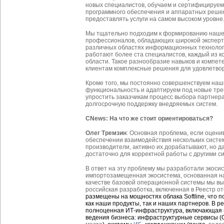
новых специалистов, обучаем и сертифицируем
программного обеспечения и аппаратных решен
предоставлять услуги на самом высоком уровне
Мы тщательно подходим к формированию нашей
профессионалов, обладающих широкой эксперт
различных областях информационных технологи
работают более ста специалистов, каждый из к
области. Такое разнообразие навыков и компет
клиентам комплексные решения для удовлетвор
Кроме того, мы постоянно совершенствуем наш
функциональность и адаптируем под новые тр
упростить заказчикам процесс выбора партнера
долгосрочную поддержку внедряемых систем.
CNews: На что же стоит ориентироваться?
Олег Тремзин
: Основная проблема, если оцени
обеспечении взаимодействия нескольких систе
производители, активно их дорабатывают, но да
достаточно для корректной работы с другими с
В ответ на эту проблему мы разработали экосис
импортозамещенная экосистема, основанная 
качестве базовой операционной системы мы в
российская разработка, включенная в Реестр о
размещены на мощностях облака Softline, что п
как наши продукты, так и наших партнеров. В р
полноценная ИТ-инфраструктура, включающая в
ведения бизнеса: инфраструктурные сервисы (