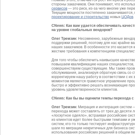
Помимо этого, отмечается рост интереса к рос
стороны заказчиков. Они понимают, что испол
сервисов
— это риск, из-за чего многие уже пе
Текущие мощности постепенно заканчиваются, 
проектирование и строительство
новых
ЦОДов
.
CNews:
Как вам удается обеспечивать качес
на уровне глобальных вендоров?
Олег Тремзин
: Несомненно, зарубежные вендо
поддержки решений, поэтому для нас крайне в
наших заказчиков. В особенности это касается
жесткие требования к компетенциям специалис
Для того чтобы обеспечить наивысшее качеств
повышаем квалификацию наших специалистов,
совершенствуем существующие. Мы также прово
обслуживания, анализируя обратную связь со 
корректируем нашу работу в соответствии с их
моментом является грамотное управление проц
быстро и эффективно решать возникающие про
уровень удовлетворенности клиентов.
CNews: Как бы вы оценили темпы перехода с
Олег Тремзин
: Миграция и интеграция систем 
перехода может составлять от трех до десяти л
«лоскутное одеяло», встраивая российские сис
из клиентов идет более быстрыми темпами и у
систем, кто-то только тестирует инфраструкту
шаги по миграции некритичных для бизнеса сис
использования российских решений в общем п