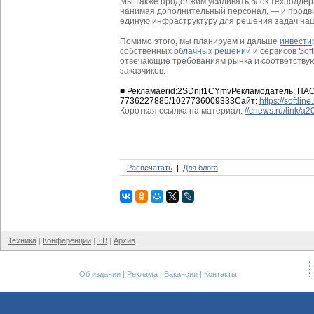
Мы также продолжим усиливать блок техподдерж
нанимая дополнительный персонал, — и продвиг
единую инфраструктуру для решения задач наш
Помимо этого, мы планируем и дальше
инвести
собственных
облачных решений
и сервисов Sof
отвечающие требованиям рынка и соответств
заказчиков.
■
Реклама
erid:2SDnjf1CYmv
Рекламодатель:
ПАО
7736227885/1027736009333
Сайт:
https://softline.
Короткая ссылка на материал:
//cnews.ru/link/a
Распечатать
Для блога
Техника
Конференции
ТВ
Архив
Об издании
Реклама
Вакансии
Контакты