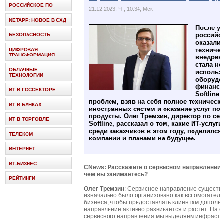
РОССИЙСКОЕ ПО
21.12.2023, Чт, 10:34, Мск
NETAPP: НОВОЕ В СХД
После 
россий
БЕЗОПАСНОСТЬ
оказали
технич
ЦИФРОВАЯ
ТРАНСФОРМАЦИЯ
внедре
стала н
ОБЛАЧНЫЕ
исполь
ТЕХНОЛОГИИ
оборуд
финанс
ИТ В ГОССЕКТОРЕ
Softlin
проблем, взяв на себя полное техничес
ИТ В БАНКАХ
иностранных систем и оказание услуг п
продукты. Олег Тремзин, директор по с
ИТ В ТОРГОВЛЕ
Softline, рассказал о том, какие ИТ-ус
среди заказчиков в этом году, подели
ТЕЛЕКОМ
компании и планами на будущее.
ИНТЕРНЕТ
ИТ-БИЗНЕС
CNews: Расскажите о сервисном направлении г
чем вы занимаетесь?
РЕЙТИНГИ
Олег Тремзин
: Сервисное направление существ
изначально было организовано как вспомогате
бизнеса, чтобы предоставлять клиентам дополн
направление активно развивается и растёт. На
сервисного направления мы выделяем инфраст