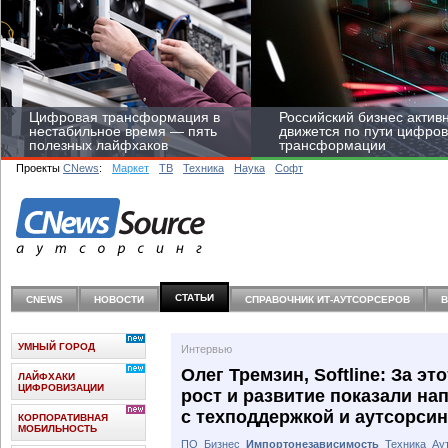
Цифровая трансформация в
Российский бизнес актив
нестабильное время — пять
движется по пути цифро
полезных лайфхаков
трансформации
Проекты
CNews
:
Маркет
ТВ
Техника
Наука
Софт
Средний бизнес начал
цифровизироваться со
СТАТЬИ
CNEWS
НОВОСТИ
СПРАВОЧНИК ИТ-АУТСОРCЕРОВ
скоростью крупных
корпораций
УМНЫЙ ГОРОД
Интервью
Олег Тремзин, Softline: За э
ЛАЙФХАКИ
ЦИФРОВИЗАЦИИ
рост и развитие показали на
с техподдержкой и аутсорси
КОРПОРАТИВНАЯ
МОБИЛЬНОСТЬ
ПО
Бизнес
Импортонезависимость
Техника
Ау