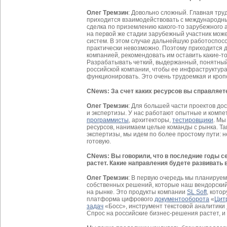
Олег Тремзин
: Довольно сложный. Главная труд
приходится взаимодействовать с международны
сделка по приземлению какого-то зарубежного а
на первой же стадии зарубежный участник може
систем. В этом случае дальнейшую работоспос
практически невозможно. Поэтому приходится 
компанией, рекомендовать им оставить какие-т
Разрабатывать четкий, выдержанный, понятный
российской компании, чтобы ее инфраструктур
функционировать. Это очень трудоемкая и кроп
CNews: За счет каких ресурсов вы справляе
Олег Тремзин
: Для большей части проектов до
и экспертизы. У нас работают опытные и комп
программисты
, архитекторы,
тестировщики
. Мы
ресурсов, нанимаем целые команды с рынка. Там
экспертизы, мы идем по более простому пути: н
готовую.
CNews: Вы говорили, что в последние годы с
растет. Какие направления будете развивать
Олег Тремзин
: В первую очередь мы планируем
собственных решений, которые наш вендорский
на рынке. Это продукты компании
SL Soft
, кото
платформа цифрового
документооборота
«
Цит
задач
«Босс», инструмент текстовой аналитики
Спрос на российские бизнес-решения растет, и