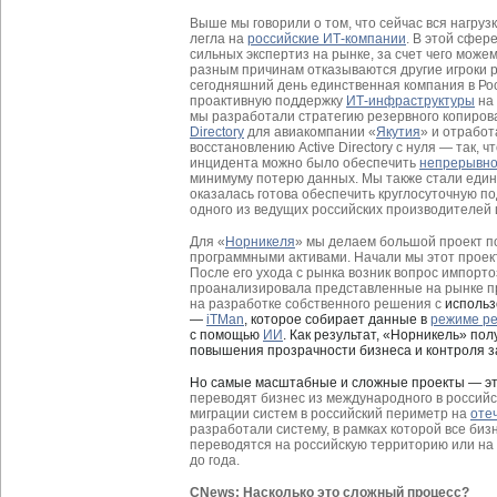
Выше мы говорили о том, что сейчас вся нагру
легла на
российские ИТ-компании
. В этой сфер
сильных экспертиз на рынке, за счет чего можем
разным причинам отказываются другие игроки рын
сегодняшний день единственная компания в Ро
проактивную поддержку
ИТ-инфраструктуры
на 
мы разработали стратегию резервного копиров
Directory
для авиакомпании «
Якутия
» и отрабо
восстановлению Active Directory c нуля — так, 
инцидента можно было обеспечить
непрерывно
минимуму потерю данных. Мы также стали един
оказалась готова обеспечить круглосуточную по
одного из ведущих российских производителей 
Для «
Норникеля
» мы делаем большой проект п
программными активами. Начали мы этот проек
После его ухода с рынка возник вопрос импорто
проанализировала представленные на рынке пр
на разработке собственного решения с
использ
—
iTMan
, которое собирает данные в
режиме ре
с помощью
ИИ
. Как результат, «Норникель» п
повышения прозрачности бизнеса и контроля за
Но самые масштабные и сложные проекты — э
переводят бизнес из международного в российс
миграции систем в российский периметр на
оте
разработали систему, в рамках которой все би
переводятся на российскую территорию или на
до года.
CNews: Насколько это сложный процесс?