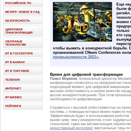
РОССИЙСКОЕ ПО
Еще не
были ф
NETAPP: НОВОЕ В СХД
ритейл.
технол
БЕЗОПАСНОСТЬ
можно 
предпри
ЦИФРОВАЯ
только 
ТРАНСФОРМАЦИЯ
кто сущ
вынужд
ОБЛАЧНЫЕ
перест
ТЕХНОЛОГИИ
чтобы выжить в конкурентной борьбе. 
организованной CNews Conferences он
ИТ В ГОССЕКТОРЕ
промышленности 2021»
.
ИТ В БАНКАХ
ИТ В ТОРГОВЛЕ
Время для цифровой трансформации
Павел Моряков
, генеральный директор Москаб
ТЕЛЕКОМ
конференции посмотреть на предприятие глазам
подходящий момент для цифровой вакцинации.
ИНТЕРНЕТ
высокая себестоимость и низкое качество продук
высоко конкурентном рынке. При этом организ
ИТ-БИЗНЕС
необходимости цифровизации.
РЕЙТИНГИ
Справиться с высокой себестоимостью на прои
системы, с помощью которых можно навести пор
Эффективным будет и использование роботов.
рынке хуже, чем у конкурентов, стоит задумат
технологий, таких как автоматизация обработки
искусственный интеллект
, виртуальные туры по