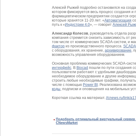
Алексей Рыжий подробно остановился на создан
котором фиксируется весь процесс создания и
фармацевтическом предприятии создается огро
которые хранятся 11-20 лет. «
Автоматизация
со
путь к «
Индустрии 4.0
», — говорит
Алексей Рыж
Александр Колесов
, руководитель отдела разр
компания стремится снизить зависимость от р
том числе от коммерческих SCADA-систем, и м
фактор
из производственного процесса.
SCADA
с оборудования, их хранение,
архивирование
, 
возможность управления оборудованием.
Основная проблема коммерческих SCADA-сист
интерфейс
. В
Biocad
пошли по пути создания со
пользователи работают с удобными дашбордами
необходимое оборудование и другие информац
строить любые необходимые графики, получать 
числе с помощью
Power BI
. Реализована возмо
коды
, подписки и оповещения на мобильных уст
Короткая ссылка на материал:
//cnews.ru/link/a
Подобрать оптимальный виртуальный сервер 
CNewsMarket