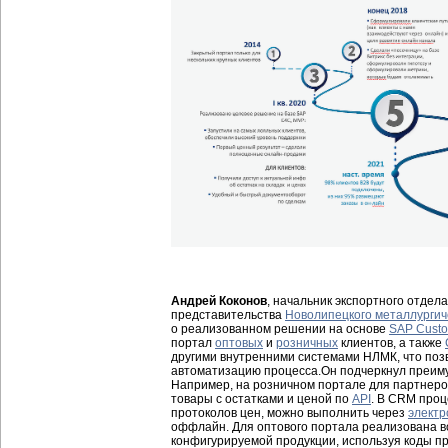
Андрей Коконов
,
начальник экспортного отдел
представительства
Новолипецкого металлургич
о реализованном решении на основе
SAP Custo
портал
оптовых
и
розничных
клиентов, а также
другими внутренними системами НЛМК, что поз
автоматизацию процесса.Он подчеркнул преиму
Например, на розничном портале для партнер
товары с остатками и ценой по
API
. В CRM проц
протоколов цен, можно выполнить через
электр
оффлайн. Для оптового портала реализована 
конфигурируемой продукции, используя коды п