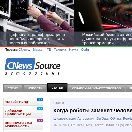
Цифровая трансформация в
Российский бизнес актив
нестабильное время — пять
движется по пути цифро
полезных лайфхаков
трансформации
Проекты
CNews
:
Маркет
ТВ
Техника
Наука
Софт
Средний бизнес начал
цифровизироваться со
СТАТЬИ
CNEWS
НОВОСТИ
СПРАВОЧНИК ИТ-АУТСОРCЕРОВ
скоростью крупных
корпораций
УМНЫЙ ГОРОД
Статья
Когда роботы заменят челове
ЛАЙФХАКИ
ЦИФРОВИЗАЦИИ
Цифровизация
Аутсорсинг
Big Data
Облака
Конф
КОРПОРАТИВНАЯ
16.04.2021, Пт, 10:47, Мск
, Текст: Наталья Рудычев
МОБИЛЬНОСТЬ