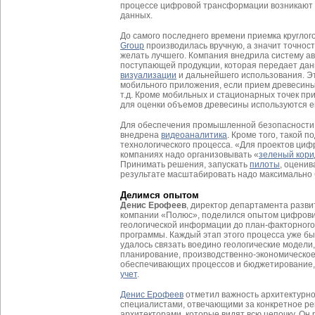
процессе цифровой трансформации возникают в
данных.
До самого последнего времени приемка круглог
Group
производилась вручную, а значит точнос
желать лучшего. Компания внедрила систему а
поступающей продукции, которая передает да
визуализации
и дальнейшего использования. Э
мобильного приложения, если прием древесины 
т.д. Кроме мобильных и стационарных точек пр
для оценки объемов древесины используются 
Для обеспечения промышленной безопасности 
внедрена
видеоаналитика
. Кроме того, такой 
технологического процесса. «Для проектов ци
компаниях надо организовывать «
зеленый кори
Принимать решения, запускать
пилоты
, оценив
результате масштабировать надо максимально 
Делимся опытом
Денис Ерофеев
, директор департамента разв
компании «Полюс», поделился опытом цифров
геологической информации до план-факторного
программы. Каждый этап этого процесса уже б
удалось связать воедино геологические модели
планирование, производственно-экономическо
обеспечивающих процессов и бюджетирование
учет
.
Денис Ерофеев
отметил важность архитектурног
специалистами, отвечающими за конкретное р
архитекторами, которые видят всю цепочку. Он