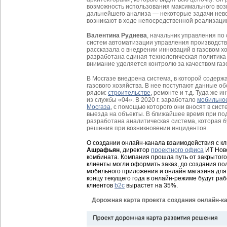
возможность использования максимального во
дальнейшего анализа — некоторые задачи нево
возникают в ходе непосредственной реализаци
Валентина Руднева
, начальник управления по
систем автоматизации управления производст
рассказала о внедрении инноваций в газовом х
разработана единая технологическая политика
внимание уделяется контролю за качеством газ
В Мосгазе внедрена система, в которой содерж
газового хозяйства. В нее поступают данные об
рядом:
строительстве
, ремонте и т.д. Туда же
из службы «04». В 2020 г. заработало
мобильно
Мосгаза
, с помощью которого они вносят в сис
выезда на объекты. В ближайшее время при п
разработана аналитическая система, которая б
решения при возникновении инцидентов.
О создании онлайн-канала взаимодействия с к
Ашрафьян
, директор
проектного офиса
ИТ Ново
комбината. Компания прошла путь от закрытого
клиенты могли оформить заказ, до создания п
мобильного приложения и онлайн магазина для b
концу текущего года в онлайн-режиме будут раб
клиентов
b2c
вырастет на 35%.
Дорожная карта проекта создания онлайн-к