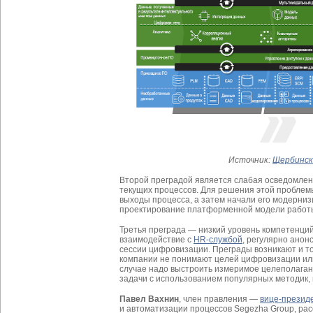
Источник:
Щербинск
Второй преградой является слабая осведомле
текущих процессов. Для решения этой проблем
выходы процесса, а затем начали его модерни
проектирование платформенной модели работы
Третья преграда — низкий уровень компетенци
взаимодействие с
HR-службой
, регулярно анон
сессии цифровизации. Преграды возникают и то
компании не понимают целей цифровизации и
случае надо выстроить измеримое целеполагани
задачи с использованием популярных методик,
Павел Вахнин
, член правления —
вице-презид
и автоматизации процессов Segezha Group, рас