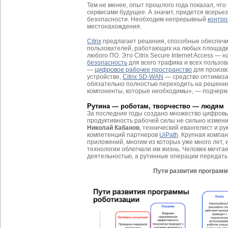
Тем не менее, опыт прошлого года показал, чт
сервисами будущее. А значит, придется всерье
безопасности. Необходим непрерывный
контро
местонахождения.
Citrix
предлагает решения, способные обеспечи
пользователей, работающих на любых площадк
любого ПО. Это Citrix Secure Internet Access —
безопасность
для всего трафика и всех пользоват
—
цифровое рабочее пространство
для произв
устройстве,
Citrix SD-WAN
— средство оптимиза
обязательно полностью переходить на решения
компоненты, которые необходимы», — подчерк
Рутина — роботам, творчество — людям
За последние годы создано множество цифровы
продуктивность рабочей силы не сильно измени
Николай Кабанов
, технический евангелист и р
компетенций партнеров
UiPath
. Крупная компа
приложений, многим из которых уже много лет, и 
технологии облегчали им жизнь. Человек мечта
деятельностью, а рутинные операции передать
Пути развития програм