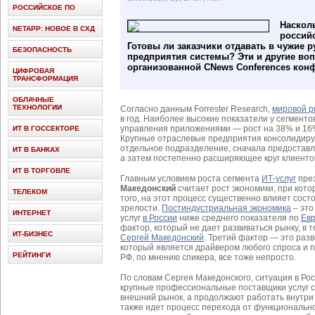
РОССИЙСКОЕ ПО
Наскол
NETAPP: НОВОЕ В СХД
россий
Готовы ли заказчики отдавать в чужие 
БЕЗОПАСНОСТЬ
предприятия системы? Эти и другие во
организованной CNews Conferences кон
ЦИФРОВАЯ
ТРАНСФОРМАЦИЯ
ОБЛАЧНЫЕ
ТЕХНОЛОГИИ
Согласно данным Forrester Research,
мировой р
в год. Наиболее высокие показатели у сегменто
управления приложениями — рост на 38% и 16%
ИТ В ГОССЕКТОРЕ
Крупные отраслевые предприятия консолидирую
отдельное подразделение, сначала предоставл
ИТ В БАНКАХ
а затем постепенно расширяющее круг клиенто
ИТ В ТОРГОВЛЕ
Главным условием роста сегмента
ИТ-услуг
пре
Македонский
считает рост экономики, при кото
ТЕЛЕКОМ
того, на этот процесс существенно влияет сост
зрелости.
Постиндустриальная экономика
– это
ИНТЕРНЕТ
услуг
в России
ниже среднего показателя по
Ев
фактор, который не дает развиваться рынку, в 
ИТ-БИЗНЕС
Сергей Македонский
. Третий фактор — это раз
который является драйвером любого спроса и пр
РЕЙТИНГИ
РФ, по мнению спикера, все тоже непросто.
По словам Сергея Македонского, ситуация в Рос
крупные профессиональные поставщики услуг 
внешний рынок, а продолжают работать внутри
также идет процесс перехода от функциональног