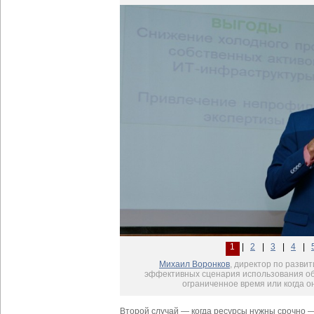
1
|
2
|
3
|
4
|
Михаил Воронков
, директор по разви
эффективных сценария использования обл
ограниченное время или когда о
Второй случай — когда ресурсы нужны срочно 