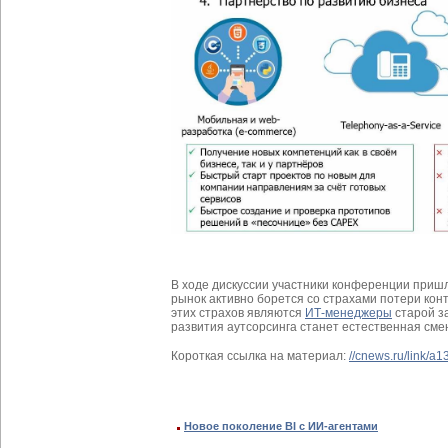
В ходе дискуссии участники конференции пришли
рынок активно борется со страхами потери кон
этих страхов являются
ИТ-менеджеры
старой з
развития аутсорсинга станет естественная см
Короткая ссылка на материал:
//cnews.ru/link/a
Новое поколение BI с ИИ-агентами