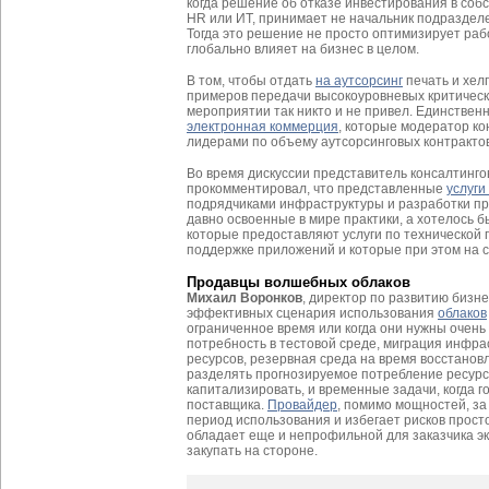
когда решение об отказе инвестирования в соб
HR или ИТ, принимает не начальник подразделе
Тогда это решение не просто оптимизирует раб
глобально влияет на бизнес в целом.
В том, чтобы отдать
на аутсорсинг
печать и хел
примеров передачи высокоуровневых критическ
мероприятии так никто и не привел. Единствен
электронная коммерция
, которые модератор 
лидерами по объему аутсорсинговых контрактов
Во время дискуссии представитель консалтинго
прокомментировал, что представленные
услуги
подрядчиками инфраструктуры и разработки п
давно освоенные в мире практики, а хотелось 
которые предоставляют услуги по технической 
поддержке приложений и которые при этом на с
Продавцы волшебных облаков
Михаил Воронков
, директор по развитию бизнес
эффективных сценария использования
облаков
ограниченное время или когда они нужны очень 
потребность в тестовой среде, миграция инфр
ресурсов, резервная среда на время восстанов
разделять прогнозируемое потребление ресурс
капитализировать, и временные задачи, когда 
поставщика.
Провайдер
, помимо мощностей, за
период использования и избегает рисков прост
обладает еще и непрофильной для заказчика э
закупать на стороне.