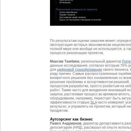
По результатам оценки заказчик может опреде
эксплуатация которых экономически нецелесооб
полной мере или вообще не используются, а так
процессе реализации проектов.
Максим Тамбиев
, региональный директор
Forre
данные исследования, согласно которым 76% 
для
цифровой трансформации
своего бизнеса.
ряду причин. Самые распространенные ошибки
конкретного решения без ознакомления со все
решения проблемы и ассортиментом решений,
процессом разработки, просто разбитым на не
работ. Также часто для внедрения инноваций 
закупок, растягивая процесс во времени вплоть 
оборудовании, например, перестает быть актуа
эффективности старые
SLA
часто измеряют уси
результат, и управлять не проектом, который ни
продуктом.
Аутсорсинг как бизнес
Павел Андрианов
, директор департамента ра
депозитария (НРД), рассказал об опыте использ