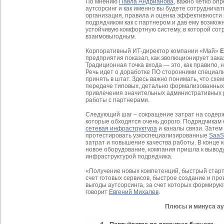
По мнению
Павла Андрианова
, важно четко оп
аутсорсинг и как именно вы будете сотрудничат
организация, правила и оценка эффективности 
подрядчиком как с партнером и дав ему возмож
устойчивую комфортную систему, в которой сот
взаимовыгодным.
Корпоративный ИТ-директор компании «Май»
Е
предприятия показал, как эволюционирует зака
Традиционная точка входа — это, как правило,
Речь идет о доработке ПО сторонними специал
принять в штат. Здесь важно понимать, что схе
передаче типовых, детально формализованных 
привлечения значительных административных р
работы с партнерами.
Следующий шаг – сокращение затрат на содер
которые обходятся очень дорого. Подрядчикам
сетевая инфраструктура
и каналы связи. Зате
протестировать узкоспециализированные
SaaS
затрат и повышение качества работы. В конце к
новое оборудование, компания пришла к выводу
инфраструктурой подрядчика.
«Получение новых компетенций, быстрый старт
счет готовых сервисов, быстрое создание и пр
выгоды аутсорсинга, за счет которых формиру
говорит
Евгений Михалев
.
Плюсы и минуса ау