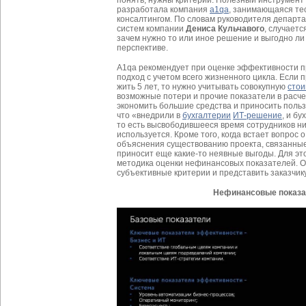
разработала компания
a1qa
, занимающаяся те
консалтингом. По словам руководителя департ
систем компании
Дениса Кульчавого
, случаетс
зачем нужно то или иное решение и выгодно ли
перспективе.
A1qa рекомендует при оценке эффективности п
подход с учетом всего жизненного цикла. Если 
жить 5 лет, то нужно учитывать совокупную
стои
возможные потери и прочие показатели в расчет
экономить большие средства и приносить пользу
что «внедрили в
бухгалтерии
ИТ-решение
, и б
то есть высвободившееся время сотрудников ни
используется. Кроме того, когда встает вопрос 
объяснения существованию проекта, связанные 
приносит еще какие-то неявные выгоды. Для эт
методика оценки нефинансовых показателей. О
субъективные критерии и представить заказчик
Нефинансовые показа