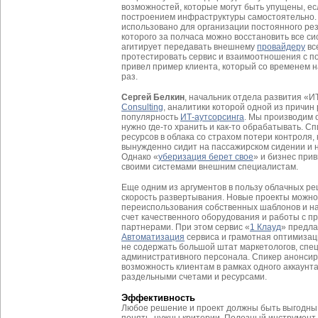
возможностей, которые могут быть упущены, ес
построением инфраструктуры самостоятельно. 
использовано для организации постоянного ре
которого за полчаса можно восстановить все сис
агитирует передавать внешнему
провайдеру
вс
протестировать сервис и взаимоотношения с п
привел пример клиента, который со временем н
раз.
Сергей Белкин
, начальник отдела развития «И
Consulting
, аналитики которой одной из причин
популярность
ИТ-аутсорсинга
. Мы производим 
нужно где-то хранить и как-то обрабатывать. С
ресурсов в облака со страхом потери контроля,
вынужденно сидит на пассажирском сидении и 
Однако «
уберизация берет свое
» и бизнес при
своими системами внешним специалистам.
Еще одним из аргументов в пользу облачных р
скорость развертывания. Новые проекты можно 
переиспользования собственных шаблонов и на
счет качественного оборудования и работы с 
партнерами. При этом сервис «
1 Клауд
» предл
Автоматизация
сервиса и грамотная оптимизац
не содержать большой штат маркетологов, спец
административного персонала. Спикер анонсиро
возможность клиентам в рамках одного аккаунта
раздельными счетами и ресурсами.
Эффективность
Любое решение и проект должны быть выгодны 
понять, нужны критерии. Полезный инструмент