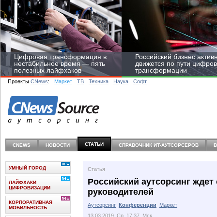
Цифровая трансформация в
Российский бизнес актив
нестабильное время — пять
движется по пути цифро
полезных лайфхаков
трансформации
Проекты
CNews
:
Маркет
ТВ
Техника
Наука
Софт
Средний бизнес начал
цифровизироваться со
СТАТЬИ
CNEWS
НОВОСТИ
СПРАВОЧНИК ИТ-АУТСОРCЕРОВ
скоростью крупных
корпораций
УМНЫЙ ГОРОД
Статья
Российский аутсорсинг ждет
ЛАЙФХАКИ
ЦИФРОВИЗАЦИИ
руководителей
КОРПОРАТИВНАЯ
Аутсорсинг
Конференции
Маркет
МОБИЛЬНОСТЬ
13.03.2019, Ср, 17:37, Мск