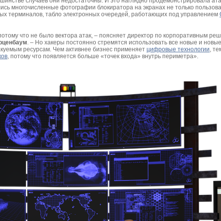
ьшинстве случаев они недостаточны. И это наглядно продемонстрировала ата
сь многочисленные фотографии блокиратора на экранах не только пользова
ных терминалов, табло электронных очередей, работающих под управлением
отому что не было вектора атак, – поясняет директор по корпоративным ре
рценбаум
. – Но хакеры постоянно стремятся использовать все новые и новы
такуемым ресурсам. Чем активнее бизнес применяет
цифровые технологии
, т
ков
, потому что появляется больше «точек входа» внутрь периметра».