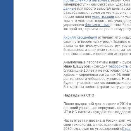
промышленного интернета
вещей. Они 
киберпреступникам быстрыми ударами д
данные
или просто вымогая деньги у же
разрабатывают золотую жилу, другие п
новые ниши для
монетизации
своих уси
тем, что можно сотворить, получив дост
управлению
беспилотными
автомобиля
которой он, впрочем, по реальному рез
Кирилл Керценбаум
отмечает, что инд
сами пути вероятных угроз: «Правило 
атака на критическую инфраструктуру 
безопасности защитные технологии появ
я не сомневаюсь, и оцениваю их вероят
Аналогичные перспективы видит и рук
Иван Шашуров
: «Сегодня
террористы
с
ближайшие 10 лет я не исключаю появл
хакеры – соревноваться за них. Измен
деятельности киберпреступников. Нам э
будет – уничтожение как минимум инфор
быть готовы вместе отразить эту угрозу
Надежды на СПО
После двукратной девальвации в 2014 г
прежний уровень не вернулась, несмот
ИТ и ИБ-системы нуждаются в поддержке
Часть ответа известна: в России взят 
свои технологии, а иностранным игрокам
2030 года, судя по утвержденной «
Стра