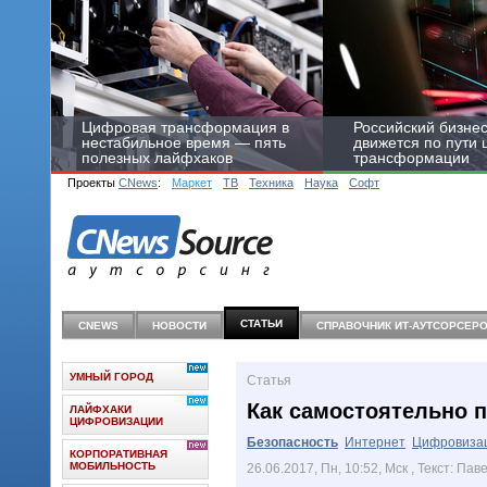
Цифровая трансформация в
Российский бизнес
нестабильное время — пять
движется по пути
полезных лайфхаков
трансформации
Проекты
CNews
:
Маркет
ТВ
Техника
Наука
Софт
СТАТЬИ
CNEWS
НОВОСТИ
СПРАВОЧНИК ИТ-АУТСОРCЕР
УМНЫЙ ГОРОД
Статья
Как самостоятельно п
ЛАЙФХАКИ
ЦИФРОВИЗАЦИИ
Безопасность
Интернет
Цифровиза
КОРПОРАТИВНАЯ
МОБИЛЬНОСТЬ
26.06.2017, Пн, 10:52, Мск
, Текст: Пав