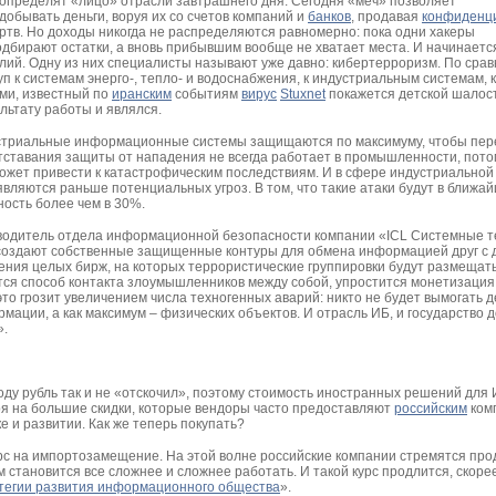
определят «лицо» отрасли завтрашнего дня. Сегодня «меч» позволяет
обывать деньги, воруя их со счетов компаний и
банков
, продавая
конфиденц
ртв. Но доходы никогда не распределяются равномерно: пока одни хакеры
одбирают остатки, а вновь прибывшим вообще не хватает места. И начинаетс
лий. Одну из них специалисты называют уже давно: кибертерроризм. По сра
уп к системам энерго-, тепло- и водоснабжения, к индустриальным системам, к
ми, известный по
иранским
событиям
вирус
Stuxnet
покажется детской шалос
ультату работы и являлся.
устриальные информационные системы защищаются по максимуму, чтобы пер
отставания защиты от нападения не всегда работает в промышленности, пото
может привести к катастрофическим последствиям. И в сфере индустриальной
ляются раньше потенциальных угроз. В том, что такие атаки будут в ближа
ность более чем в 30%.
оводитель отдела информационной безопасности компании «ICL Системные т
оздают собственные защищенные контуры для обмена информацией друг с д
ения целых бирж, на которых террористические группировки будут размещать
ится способ контакта злоумышленников между собой, упростится монетизация
то грозит увеличением числа техногенных аварий: никто не будет вымогать д
мации, а как максимум – физических объектов. И отрасль ИБ, и государство 
».
оду рубль так и не «отскочил», поэтому стоимость иностранных решений для 
ря на большие скидки, которые вендоры часто предоставляют
российским
ком
 и развитии. Как же теперь покупать?
курс на импортозамещение. На этой волне российские компании стремятся про
 становится все сложнее и сложнее работать. И такой курс продлится, скорее
тегии развития информационного общества
».