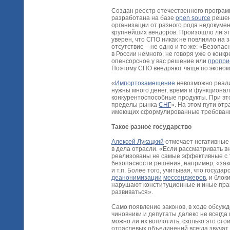
Создан реестр отечественного програм
разработана на базе
open source
решен
организации от разного рода недокуме
крупнейших вендоров. Произошло ли эт
уверен, что СПО никак не повлияло на 
отсутствие – не одно и то же: «Безопа
в России немного, не говоря уже о конкр
опенсорсное у вас решение или
пропри
Поэтому СПО внедряют чаще по эконом
«
Импортозамещение
невозможно реали
нужны много денег, время и функционал
конкурентоспособные продукты. При эт
пределы рынка
СНГ
». На этом пути от
имеющих сформулированные требовани
Такое разное государство
Алексей Лукацкий
отмечает негативные 
в дела отрасли. «Если рассматривать в
реализованы не самые эффективные с 
безопасности решения, например, «зак
и т.п. Более того, учитывая, что госуда
деанонимизации
мессенджеров
, и блок
нарушают конституционные и иные прав
развиваться».
Само появление законов, в ходе обсужд
чиновники и депутаты далеко не всегда
можно ли их воплотить, сколько это ст
отраслевых объединений всегда звучат 