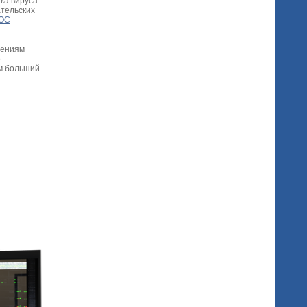
ка вируса
тельских
ОС
шениям
е
ем больший