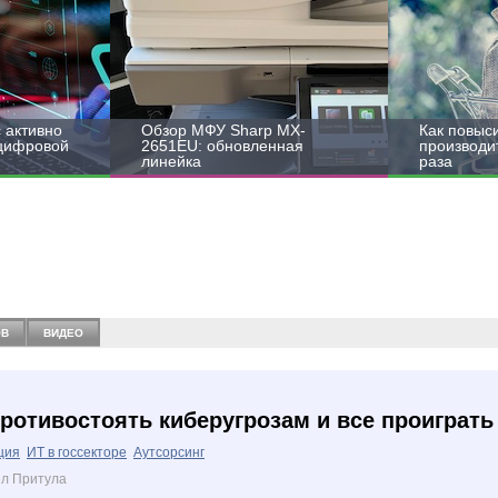
 активно
Обзор МФУ Sharp MX-
Как повыс
 цифровой
2651EU: обновленная
производит
линейка
раза
ОВ
ВИДЕО
ротивостоять киберугрозам и все проиграть
ция
ИТ в госсекторе
Аутсорсинг
ел Притула