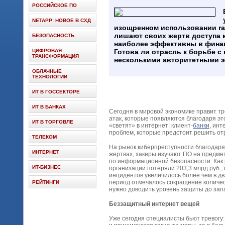
РОССИЙСКОЕ ПО
NETAPP: НОВОЕ В СХД
изощренном использовании ra
лишают своих жертв доступа к
БЕЗОПАСНОСТЬ
наиболее эффективны в финан
ЦИФРОВАЯ
Готова ли отрасль к борьбе с
ТРАНСФОРМАЦИЯ
несколькими авторитетными эк
ОБЛАЧНЫЕ
ТЕХНОЛОГИИ
ИТ В ГОССЕКТОРЕ
ИТ В БАНКАХ
Сегодня в мировой экономике правит т
атак, которые появляются благодаря эт
ИТ В ТОРГОВЛЕ
«светят» в интернет: клиент-
банки
, инт
проблем, которые предстоит решить от
ТЕЛЕКОМ
На рынок киберпреступности благодаря
ИНТЕРНЕТ
жертвах, хакеры изучают ПО на предме
по информационной безопасности. Как р
ИТ-БИЗНЕС
организации потеряли 203,3 млрд руб.
инцидентов увеличилось более чем в два
период отмечалось сокращение количе
РЕЙТИНГИ
нужно доводить уровень защиты до запа
Беззащитный интернет вещей
Уже сегодня специалисты бьют тревогу: