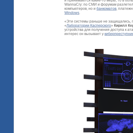
и принимаются какие-то меры, то в бол
WannaCry: по СМИ и форумам разлетели
компьютеров, но и
банкоматов
, платеж
Windows
.
«Эти системы раньше не защищались, п
«
Лаборатории Касперского
»
Кирилл Ке
устройства для получения доступа к а
интерес он вызывает у
киберпреступни