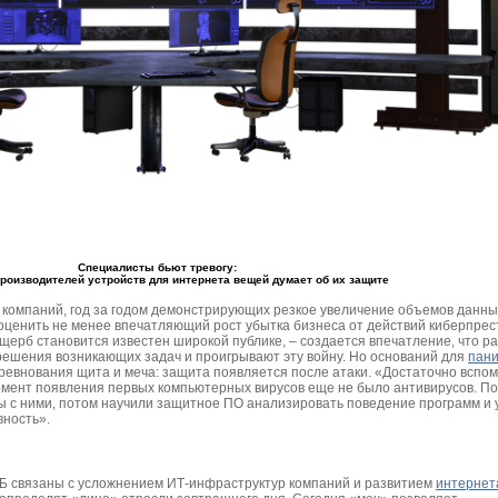
Cпециалисты бьют тревогу:
производителей устройств для интернета вещей думает об их защите
 компаний, год за годом демонстрирующих резкое увеличение объемов данны
 оценить не менее впечатляющий рост убытка бизнеса от действий киберпрес
 ущерб становится известен широкой публике, – создается впечатление, что р
решения возникающих задач и проигрывают эту войну. Но оснований для
пани
оревнования щита и меча: защита появляется после атаки. «Достаточно вспом
момент появления первых компьютерных вирусов еще не было антивирусов. П
ы с ними, потом научили защитное ПО анализировать поведение программ и 
вность».
Б связаны с усложнением ИТ-инфраструктур компаний и развитием
интернет