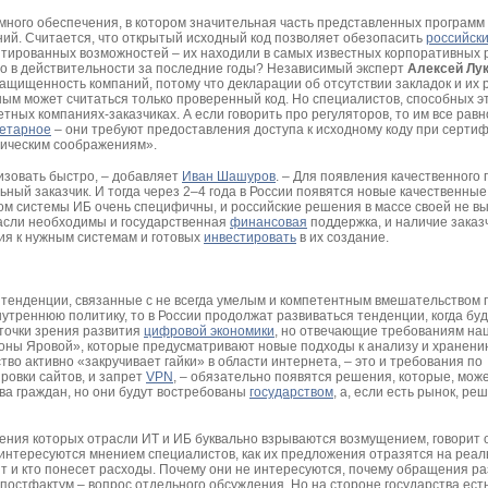
много обеспечения, в котором значительная часть представленных программ 
ий. Считается, что открытый исходный код позволяет обезопасить
российск
нтированных возможностей – их находили в самых известных корпоративных
о в действительности за последние годы? Независимый эксперт
Алексей
Лу
защищенность компаний, потому что декларации об отсутствии закладок и их
сным может считаться только проверенный код. Но специалистов, способных эт
етных компаниях-заказчиках. А если говорить про регуляторов, то им все равн
етарное
– они требуют предоставления доступа к исходному коду при серти
ическим соображениям».
зовать быстро, – добавляет
Иван Шашуров
. – Для появления качественного 
ьный заказчик. И тогда через 2–4 года в России появятся новые качественны
ом системы ИБ очень специфичны, и российские решения в массе своей не вы
расли необходимы и государственная
финансовая
поддержка, и наличие заказ
я к нужным системам и готовых
инвестировать
в их создание.
тенденции, связанные с не всегда умелым и компетентным вмешательством 
нутреннюю политику, то в России продолжат развиваться тенденции, когда буд
точки зрения развития
цифровой экономики
, но отвечающие требованиям на
оны Яровой», которые предусматривают новые подходы к анализу и хранен
рство активно «закручивает гайки» в области интернета, – это и требования по
ировки сайтов, и запрет
VPN
, – обязательно появятся решения, которые, може
а граждан, но они будут востребованы
государством
, а, если есть рынок, ре
ения которых отрасли ИТ и ИБ буквально взрываются возмущением, говорит о
 интересуются мнением специалистов, как их предложения отразятся на реал
оит и кто понесет расходы. Почему они не интересуются, почему обращения р
постфактум – вопрос отдельного обсуждения. Но на стороне государства есть