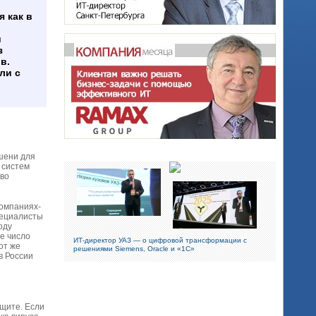
 как в
и
з
в.
ли с
шени для
 систем
тво
компаниях-
пециалисты
оду
е число
ИТ-директор УАЗ — о цифровой трансформации с
от же
решениями Siemens, Oracle и «1С»
в России
ащите. Если