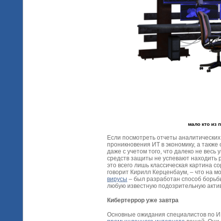
мало кто из 
Если посмотреть отчеты аналитических
проникновения ИТ в экономику, а также
даже с учетом того, что далеко не весь
средств защиты не успевают находить 
это всего лишь классическая картина с
говорит Кирилл Керценбаум, – что на 
вирусы
– был разработан способ борьб
любую известную подозрительную акти
Кибертеррор уже завтра
Основные ожидания специалистов по И