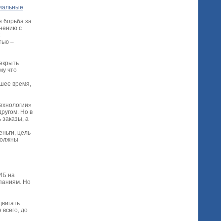
иальные
я борьба за
внению с
тью –
екрыть
му что
йшее время,
ехнологии»
ругом. Но в
 заказы, а
еньги, цель
должны
ИБ на
паниям. Но
двигать
 всего, до