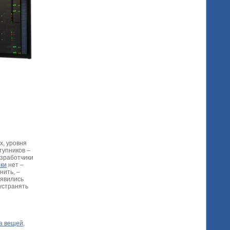
х, уровня
тупников –
азработчики
ки
нет –
нить, –
оявились
устранять
а вещей
,