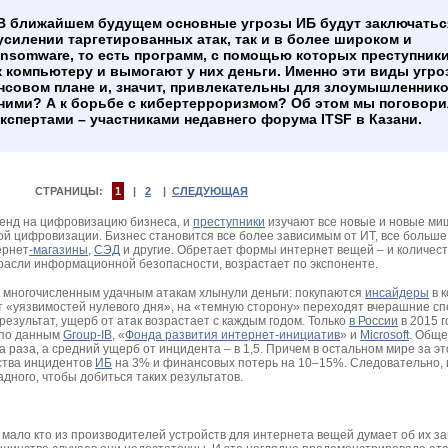
В ближайшем будущем основные угрозы ИБ будут заключаться
усилении таргетированных атак, так и в более широком и
nsomware, то есть программ, с помощью которых преступник
 компьютеру и вымогают у них деньги. Именно эти виды угро
совом плане и, значит, привлекательны для злоумышленнико
 ними? А к борьбе с кибертерроризмом? Об этом мы поговори
спертами – участниками недавнего форума ITSF в Казани.
СТРАНИЦЫ:
1
|
2
|
СЛЕДУЮЩАЯ
ренд на цифровизацию бизнеса, и
преступники
изучают все новые и новые ми
ой цифровизации. Бизнес становится все более зависимым от ИТ, все больше
ернет
-магазины
,
СЭД
и другие. Обретает формы интернет вещей – и количес
расли информационной безопасности, возрастает по экспоненте.
 многочисленным удачным атакам хлынули деньги: покупаются
инсайдеры
в 
т «уязвимостей нулевого дня», на «темную сторону» переходят вчерашние с
езультат, ущерб от атак возрастает с каждым годом. Только
в России
в 2015 г
, по данным
Group-IB
, «
Фонда развития интернет-инициатив
» и
Microsoft
. Обще
 раза, а средний ущерб от инцидента – в 1,5. Причем в остальном мире за эт
ства инцидентов
ИБ
на 3% и финансовых потерь на 10–15%. Следовательно, 
дного, чтобы добиться таких результатов.
 мало кто из производителей устройств для интернета вещей думает об их з