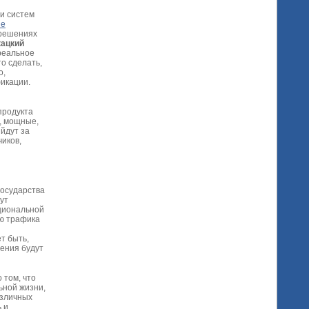
и систем
ие
 решениях
кацкий
 реальное
о сделать,
о,
фикации.
продукта
е, мощные,
йдут за
чиков,
государства
ут
циональной
ию трафика
т быть,
шения будут
 том, что
ьной жизни,
азличных
 и